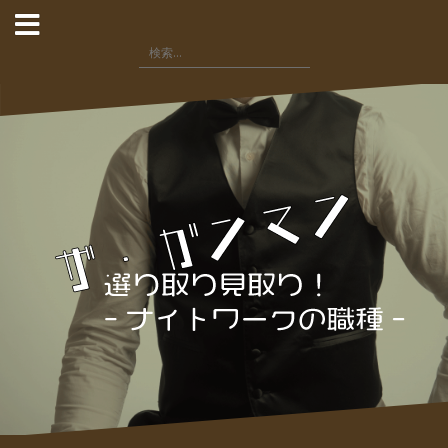
コ
ン
検
テ
索:
ン
ツ
へ
ス
キ
ッ
プ