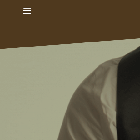
コ
ン
テ
ン
ツ
へ
ス
キ
ッ
プ