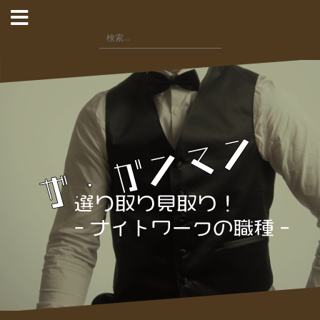
コ
ン
検
テ
索:
ン
ツ
へ
ス
キ
ッ
プ