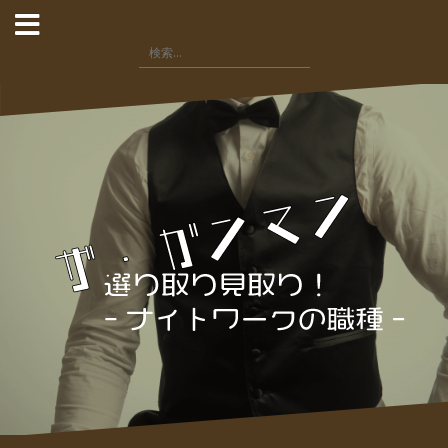
コ
ン
検
テ
索:
ン
ツ
へ
ス
キ
ッ
プ