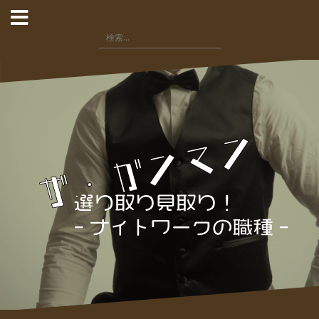
コ
ン
検
テ
索:
ン
ツ
へ
ス
キ
ッ
プ