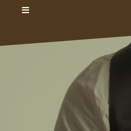
コ
ン
テ
ン
ツ
へ
ス
キ
ッ
プ