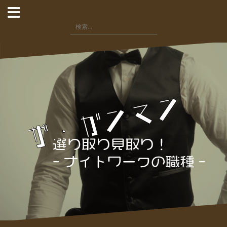
コ
ン
検
テ
索:
ン
ツ
へ
ス
キ
ッ
プ