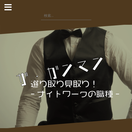
コ
ン
検
テ
索:
ン
ツ
へ
ス
キ
ッ
プ