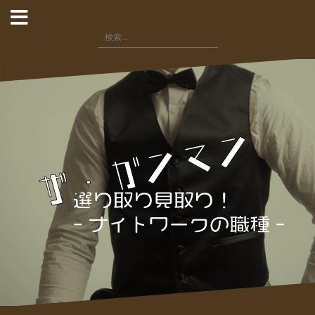
コ
ン
検
テ
索:
ン
ツ
へ
ス
キ
ッ
プ