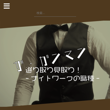
コ
ン
検
テ
索:
ン
ツ
へ
ス
キ
ッ
プ